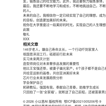
友，锻炼自己的社交能力。此外，我还要努力锻炼身体，
最后，我还要不断地学习和成长，不断地挑战自己，不断
的人。
未来的自己，我相信你一定已经实现了自己的理想，成为
的目标，创造更加美好的未来。
祝你在大学里度过一段美好的时光，实现自己的人生理想
此致
敬礼
XXX
相关文章
146岁老人，嫌自己寿命太长，一个行动吓到家里人
祖国恩泽润工行，砥砺前行赴未来
实习未来两天计划
造型师岗位对未来奢侈品发展的重要性
他比王宝强还惨，被妻子骗光家产，6个孩子都不是自己
共绘亚运新的画卷，共创亚洲美好未来
芯片行业未来发展趋势分析
学会保护自己
躬耕教坛，强国有我，奉献自己青春，助推学生成长
只因拍了一张“全家福”，就断送了自己前程，还被富豪男
© 2026 小以思AI 版权所有
鄂ICP备2021005206号-9
声明 :本网站尊重并保护知识产权，根据《信息网络传