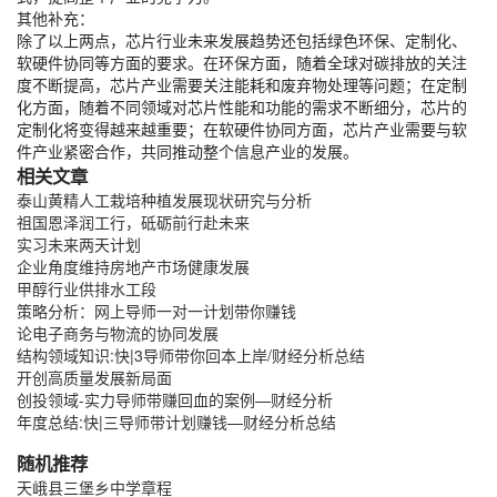
其他补充：
除了以上两点，芯片行业未来发展趋势还包括绿色环保、定制化、
软硬件协同等方面的要求。在环保方面，随着全球对碳排放的关注
度不断提高，芯片产业需要关注能耗和废弃物处理等问题；在定制
化方面，随着不同领域对芯片性能和功能的需求不断细分，芯片的
定制化将变得越来越重要；在软硬件协同方面，芯片产业需要与软
件产业紧密合作，共同推动整个信息产业的发展。
相关文章
泰山黄精人工栽培种植发展现状研究与分析
祖国恩泽润工行，砥砺前行赴未来
实习未来两天计划
企业角度维持房地产市场健康发展
甲醇行业供排水工段
策略分析：网上导师一对一计划带你赚钱
论电子商务与物流的协同发展
结构领域知识:快|3导师带你回本上岸/财经分析总结
开创高质量发展新局面
创投领域-实力导师带赚回血的案例—财经分析
年度总结:快|三导师带计划赚钱—财经分析总结
随机推荐
天峨县三堡乡中学章程