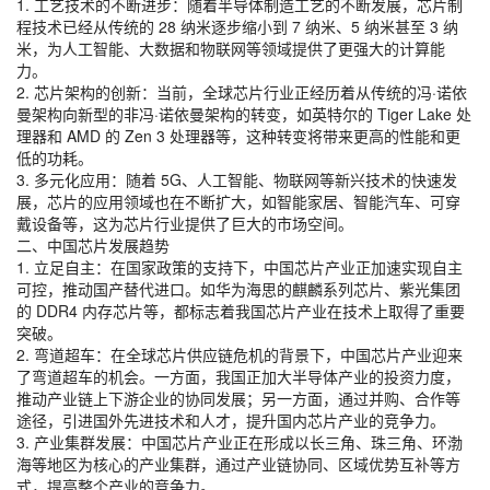
1. 工艺技术的不断进步：随着半导体制造工艺的不断发展，芯片制
程技术已经从传统的 28 纳米逐步缩小到 7 纳米、5 纳米甚至 3 纳
米，为人工智能、大数据和物联网等领域提供了更强大的计算能
力。
2. 芯片架构的创新：当前，全球芯片行业正经历着从传统的冯·诺依
曼架构向新型的非冯·诺依曼架构的转变，如英特尔的 Tiger Lake 处
理器和 AMD 的 Zen 3 处理器等，这种转变将带来更高的性能和更
低的功耗。
3. 多元化应用：随着 5G、人工智能、物联网等新兴技术的快速发
展，芯片的应用领域也在不断扩大，如智能家居、智能汽车、可穿
戴设备等，这为芯片行业提供了巨大的市场空间。
二、中国芯片发展趋势
1. 立足自主：在国家政策的支持下，中国芯片产业正加速实现自主
可控，推动国产替代进口。如华为海思的麒麟系列芯片、紫光集团
的 DDR4 内存芯片等，都标志着我国芯片产业在技术上取得了重要
突破。
2. 弯道超车：在全球芯片供应链危机的背景下，中国芯片产业迎来
了弯道超车的机会。一方面，我国正加大半导体产业的投资力度，
推动产业链上下游企业的协同发展；另一方面，通过并购、合作等
途径，引进国外先进技术和人才，提升国内芯片产业的竞争力。
3. 产业集群发展：中国芯片产业正在形成以长三角、珠三角、环渤
海等地区为核心的产业集群，通过产业链协同、区域优势互补等方
式，提高整个产业的竞争力。