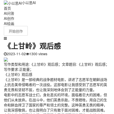
小以思AI
首页
AI问答
AI创作
AI绘画
开始创作
《上甘岭》观后感
2023-11-02
1300 views
写作类型和用途:《上甘岭》观后感；文章题目:《上甘岭》观后感；
写作要求:正能量；
《上甘岭》观后感
《上甘岭》是一部经典的战争题材电影，讲述了志愿军在朝鲜战场
上抗击美帝侵略者的一次战役。这部电影让我感受到了志愿军的英
勇无畏和坚韧不拔，也让我深刻地体会到了正能量的力量。
电影中的志愿军战士们，身处恶劣的环境，面临着巨大的困难，但
他们从未放弃。在战斗中，他们英勇杀敌，不畏牺牲，用自己的生
命和鲜血捍卫了国家的尊严和领土的完整。这种英勇无畏的精神，
让我深感敬佩，也让我明白了只有敢于面对困难，才能战胜困难。