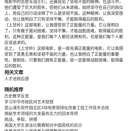
电影中的志愿军战士们，还展现出了坚韧不拔的精神。在战斗中，
他们遭受了巨大的损失，但他们从未退缩，始终坚守在自己的岗位
上，用自己的行动诠释了什么是坚韧不拔。这种精神，让我深受感
动，也让我明白了只有坚持不懈，才能取得最后的胜利。
《上甘岭》这部电影，让我感受到了正能量的力量。它让我明白
了，只有敢于面对困难，坚持不懈，才能战胜困难，取得最后的胜
利。这种正能量，是我们每个人都应该拥有的，也是我们每个人都
应该追求的。
总之，《上甘岭》这部电影，是一部充满正能量的电影，它让我感
受到了英勇无畏和坚韧不拔的力量，也让我明白了正能量的重要
性。我相信，只要我们拥有正能量，就一定能够战胜困难，取得最
后的胜利。
相关文章
人才池观后感
随机推荐
历史教学反思
学习中华传统民间艺术琵琶
昆山浦东软件园北区3块地景观绿化改善工程工作技术总结
揭秘学术领域的大发最有实力的回本导师
挑战，争取，拼搏
美国大学生游泳比赛赛制对中国高校的启示
体育游戏在小学体育与健康教学中的原则