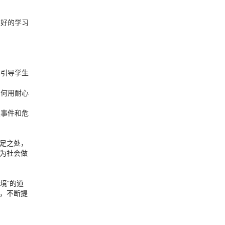
。
良好的学习
学引导学生
如何用耐心
发事件和危
足之处，
为社会做
境”的道
，不断提