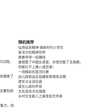
随机推荐
弘扬延安精神·做新时代小学生
泰戈尔的精神世界
跟着导师一起赚钱
习过程，
唐僧娶了中国女首富，孙悟空娶了玉兔精，
但都比不上猪八戒厉害！
一场精彩的拔河比赛
也锻炼了
幼儿园食品总监膳食管理发言稿
建军大业读后感
留在心底的声音
主要包括
文化自信文化强国
乡村文化能人之美食技艺传承
想象力，创