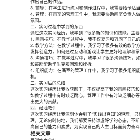
作出自己的作品。
3. 辅导：在学生进行练习和创作过程中，我需要给予
4. 管理：在画室的管理工作中，我需要协助画室负责
氛围。
二、实习过程中学到的东西
通过这次实习经历，我学到了很多新的知识和技能，主要
1. 画画技巧：在教学过程中，我不仅复习和巩固了自
2. 教学方法：在教学过程中，我学习了很多有效的教
发挥创造力，如何通过互动和游戏让学生更好地理解和掌
3. 沟通技巧：在教学过程中，我学习了很多沟通技巧
和鼓励帮助学生克服困难和挫折。
4. 组织能力：在画室的管理工作中，我学习了很多组
机。
三、实习后的总结
这次实习经历让我收获颇丰，不仅提高了我的画画技巧和
如教学过程中有时缺乏耐心，管理工作中有时缺乏细心等
出更大的贡献。
四、经验教训
这次实习经历让我深刻体会到了“实践出真知”的道理，只
理，无论何时何地，我们都要保持谦虚好学的心态，不断
高自己的能力和素质，为实现自己的人生目标而努力奋斗
相关文章
军训教官总结