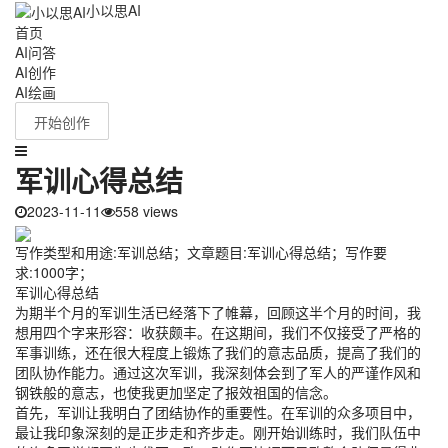
小以思AI
首页
AI问答
AI创作
AI绘画
开始创作
军训心得总结
2023-11-11
558 views
写作类型和用途:军训总结；文章题目:军训心得总结；写作要
求:1000字；
军训心得总结
为期半个月的军训生活已经落下了帷幕，回顾这半个月的时间，我
想用四个字来形容：收获颇丰。在这期间，我们不仅接受了严格的
军事训练，还在很大程度上锻炼了我们的意志品质，提高了我们的
团队协作能力。通过这次军训，我深刻体会到了军人的严谨作风和
钢铁般的意志，也使我更加坚定了报效祖国的信念。
首先，军训让我明白了团结协作的重要性。在军训的众多项目中，
最让我印象深刻的是正步走和齐步走。刚开始训练时，我们队伍中