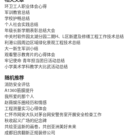
环卫工人职业体会心得
军训教官总结
学校护畅总结
个人社会实践总结
年级长新学期表彰总结大会
中关村软件园太湖分园二期H、L区新建及修缮工程工作技术总结
利港公园周边区域绿化景观工程技术总结
大一新生军训小结
观看警示教育片的心得体会
牢记使命 青年担当团日活动总结
小学美术学科教学大比武活动总结
随机推荐
消防安全评估
A1360筋膜提升
我所爱的那个人
赵薇娱乐圈经历和情感
工程测量实习心得体会
仁怀市网安大队对茅台网安警务室开展安全检查工作
秋收起义广场的纪念碑
共绘亚运新的画卷，共创亚洲美好未来
成都旧房翻新正规装修公司