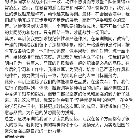
的许多同学都因为步伐不一致、动作不协调而导致整个队伍显得非
常凌乱。然而，在教官的悉心指导和同学们的不懈努力下，我们队
伍的步伐越来越整齐，动作越来越协调。最终，在会操表演中，我
们成功地完成了正步走和齐步走的展示，赢得了评委和观众的掌
声。这使我深刻认识到，一个团队要想取得成功，离不开每个成员
的共同努力和协作。只有团结一致，才能战胜一切困难。
其次，军训使我更加珍视纪律性和严谨作风。在军训期间，教官们
严谨的作风给我们留下了深刻的印象。他们严格遵守作息时间，按
时完成各项任务；他们行动迅速，做事果断；他们对待训练一丝不
苟，始终保持严谨的态度。这些都为我们树立了榜样，使我们更加
明白作为一名军人，严谨的作风和铁一般的纪律是必备的品质。在
今后的学习和工作中，我将以军训为契机，培养自己严谨的作风和
纪律性，努力做到言行一致，为实现自己的人生目标而努力。
此外，军训还锻炼了我们的体能和意志品质。在这次军训中，我们
进行了诸如队列、体能、越野跑等多种项目的训练。虽然训练过程
中充满了艰辛和挑战，但我们都以坚定的信念和顽强的毅力挺了过
来。通过这次军训，我深刻体会到了“坚持就是胜利”的道理。在今后
的学习和生活中，我将更加珍惜这次军训的成果，继续锻炼自己的
意志品质，为自己的梦想而努力拼搏。
总之，这次军训给我留下了宝贵的回忆，让我在各个方面都有了很
大的提高。我将把军训的精神内化于心，发扬光大，为实现祖国的
繁荣富强贡献自己的一份力量。
相关文章