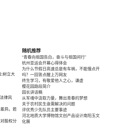
随机推荐
“青春向祖国告白，奋斗与祖国间行”
杭州亚运会开幕心得体会
为什么节假日高速总是有车祸，不能慢点开
;树立大
吗？一回答点醒上万网友
终生学习，有敬爱他人之心，谦虚
樱花园路段简介
园长讲话稿
法律风
从军魂中汲取力量，舞出青春的梦想
关于农村民生亟需解决的问题
大差异。若
评优秀少先队员主要事迹
河北地质大学博物馆文创产品设计南阳玉文
应对股权分
化展