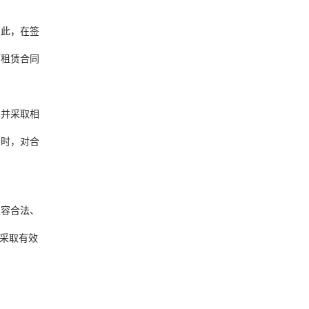
因此，在签
订租赁合同
别并采取相
同时，对合
内容合法、
采取有效