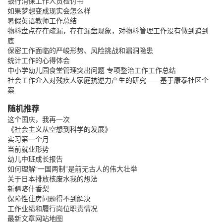
银行消保工作人员检讨书
如果梦想变成现实会怎么样
暑假英语教师工作总结
物料盘点存在疏漏，存在漏盘现象，对物料管理工作没有做到追到
底
保密工作面临的严峻形势、风险挑战和漏洞隐患
统计工作的心得体会
中小学幼儿园食堂管理突出问题 专项整治工作工作总结
社会工作介入对残疾人家庭抗逆力产生的研究——基于康泰社区个
案
随机推荐
这个国庆，我再一次
《社会主义从空想到科学的发展》
实习第一个月
当前就业形势
幼儿中班成长报告
如何理解“一国两制”是前无古人的伟大壮举
关于日本排放核废水我的想法
新疆喀什香梨
保障性住房问题得不到解决
工作业绩和履行岗位职责情况
最新文章
网站地图