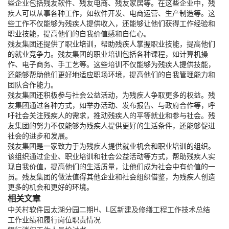
些企业包括残友软件、残友电商、残友家居等。在这些企业中，残
疾人可以从事各种工作，如软件开发、电商运营、生产制造等。这
些工作不仅能够为残疾人提供收入，还能够让他们获得工作经验和
职业技能，提高他们的自我价值感和自信心。
残友集团还提供了职业培训，帮助残疾人掌握职业技能，提高他们
的就业竞争力。残友集团的职业培训包括各种课程，如计算机操
作、电子商务、手工艺等。这些培训不仅能够为残疾人提供技能，
还能够帮助他们更好地适应职场环境，提高他们的自我管理能力和
团队合作能力。
残友集团还积极参与社会公益活动，为残疾人争取更多的权益。残
友集团通过各种方式，如举办活动、发布报告、与政府合作等，呼
吁社会关注残疾人的需求，推动残疾人的平等就业和参与社会。残
友集团的努力不仅能够为残疾人提供更好的生活条件，还能够促进
社会的进步和发展。
残友集团是一家致力于为残疾人提供就业机会和职业培训的组织。
该组织通过企业、职业培训和社会公益活动等方式，帮助残疾人实
现自我价值，提高他们的生活质量，让他们成为社会中有价值的一
员。残友集团的做法值得其他企业和社会组织借鉴，为残疾人创造
更多的机会和更好的环境。
相关文章
中关村软件园太湖分园二期H、L区新建及修缮工程工作技术总结
工作业绩和履行岗位职责情况