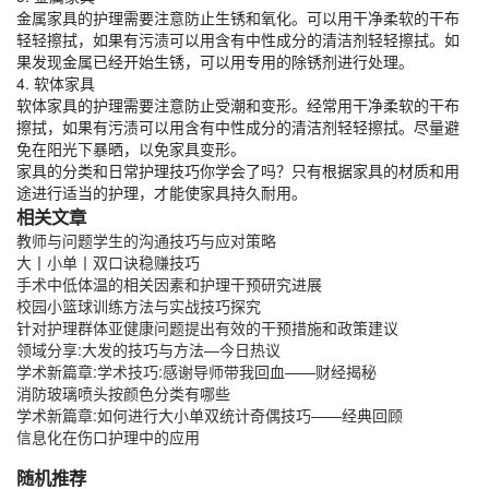
金属家具的护理需要注意防止生锈和氧化。可以用干净柔软的干布
轻轻擦拭，如果有污渍可以用含有中性成分的清洁剂轻轻擦拭。如
果发现金属已经开始生锈，可以用专用的除锈剂进行处理。
4. 软体家具
软体家具的护理需要注意防止受潮和变形。经常用干净柔软的干布
擦拭，如果有污渍可以用含有中性成分的清洁剂轻轻擦拭。尽量避
免在阳光下暴晒，以免家具变形。
家具的分类和日常护理技巧你学会了吗？只有根据家具的材质和用
途进行适当的护理，才能使家具持久耐用。
相关文章
教师与问题学生的沟通技巧与应对策略
大丨小单丨双口诀稳赚技巧
手术中低体温的相关因素和护理干预研究进展
校园小篮球训练方法与实战技巧探究
针对护理群体亚健康问题提出有效的干预措施和政策建议
领域分享:大发的技巧与方法—今日热议
学术新篇章:学术技巧:感谢导师带我回血——财经揭秘
消防玻璃喷头按颜色分类有哪些
学术新篇章:如何进行大小单双统计奇偶技巧——经典回顾
信息化在伤口护理中的应用
随机推荐