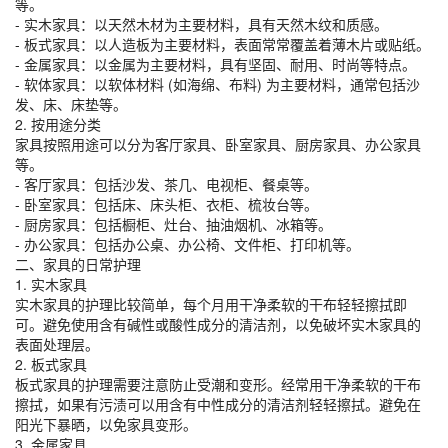
等。
- 实木家具：以天然木材为主要材料，具有天然木纹和质感。
- 板式家具：以人造板为主要材料，表面常常覆盖着薄木片或贴纸。
- 金属家具：以金属为主要材料，具有坚固、耐用、时尚等特点。
- 软体家具：以软体材料 (如海绵、布料) 为主要材料，通常包括沙
发、床、床垫等。
2. 按用途分类
家具按照用途可以分为客厅家具、卧室家具、厨房家具、办公家具
等。
- 客厅家具：包括沙发、茶几、电视柜、餐桌等。
- 卧室家具：包括床、床头柜、衣柜、梳妆台等。
- 厨房家具：包括橱柜、灶台、抽油烟机、冰箱等。
- 办公家具：包括办公桌、办公椅、文件柜、打印机等。
二、家具的日常护理
1. 实木家具
实木家具的护理比较简单，每个月用干净柔软的干布轻轻擦拭即
可。避免使用含有碱性或酸性成分的清洁剂，以免破坏实木家具的
表面处理层。
2. 板式家具
板式家具的护理需要注意防止受潮和变形。经常用干净柔软的干布
擦拭，如果有污渍可以用含有中性成分的清洁剂轻轻擦拭。避免在
阳光下暴晒，以免家具变形。
3. 金属家具